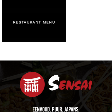
RESTAURANT MENU
EENVOUD. PUUR.
J
A
P
A
N
S
.