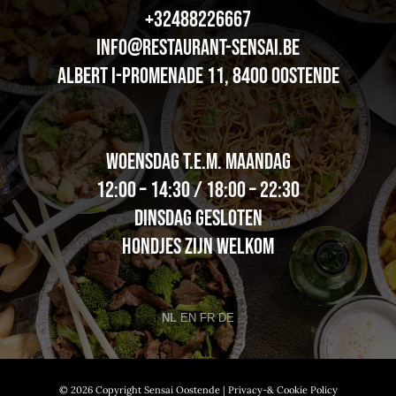
+32488226667
info@restaurant-sensai.be
Albert I-promenade 11, 8400 OOSTENDE
woensdag t.e.m. maandag
12:00 – 14:30 / 18:00 – 22:30
dinsdag Gesloten
Hondjes zijn welkom
NL
EN
FR
DE
© 2026 Copyright Sensai Oostende |
Privacy-& Cookie Policy