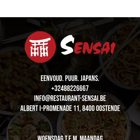
EENVOUD. PUUR.
J
A
P
A
N
S
.
+32488226667
info@restaurant-sensai.be
Albert I-promenade 11, 8400 OOSTENDE
woensdag t.e.m. maandag